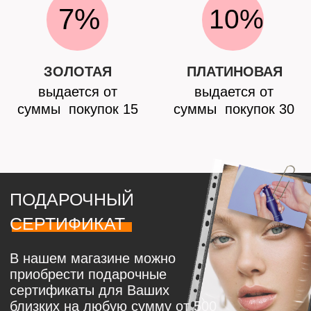
В нашем магазине можно
приобрести подарочные
сертификаты для Ваших
близких на любую сумму от 500
руб или собрать вместе с нами
beauty-бокс на любой бюджет
ПОДРОБНЕЕ
КОСМИКО
ИНН 421211509875
ОГРНИП 321420500037315
КАТАЛОГ
О НАС
Тело
История
Лицо
Контакты