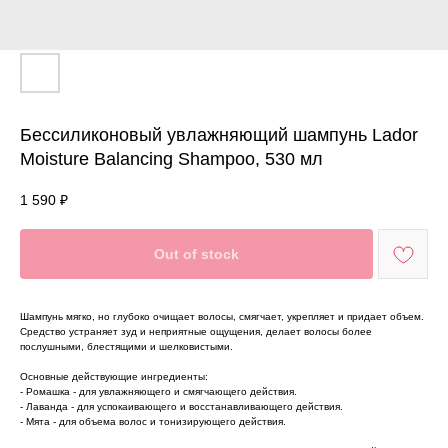
Бессиликоновый увлажняющий шампунь Lador
Moisture Balancing Shampoo, 530 мл
1 590
₽
Out of stock
Шампунь мягко, но глубоко очищает волосы, смягчает, укрепляет и придает объем.
Средство устраняет зуд и неприятные ощущения, делает волосы более
послушными, блестящими и шелковистыми.
Основные действующие ингредиенты:
- Ромашка - для увлажняющего и смягчающего действия.
- Лаванда - для успокаивающего и восстанавливающего действия.
- Мята - для объема волос и тонизирующего действия.