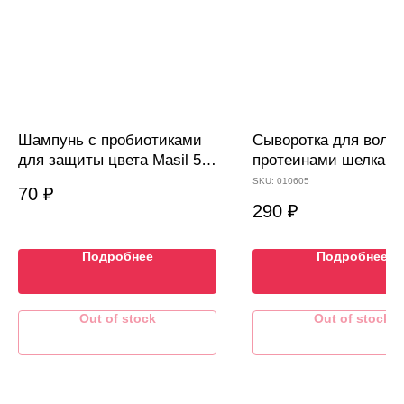
Шампунь с пробиотиками
Сыворотка для волос
для защиты цвета Masil 5
протеинами шелка
Probiotics Color Radiance
ESTHETIC HOUSE C
SKU:
010605
70
₽
Shampoo, 8мл
Premium Silk Ampoul
290
₽
Подробнее
Подробнее
Out of stock
Out of stock