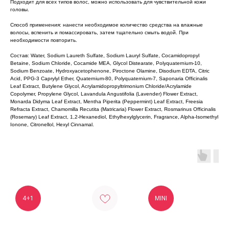
Подходит для всех типов волос, можно использовать для чувствительной кожи
головы.
Способ применения: нанести необходимое количество средства на влажные
волосы, вспенить и помассировать, затем тщательно смыть водой. При
необходимости повторить.
Состав: Water, Sodium Laureth Sulfate, Sodium Lauryl Sulfate, Cocamidopropyl
Betaine, Sodium Chloride, Cocamide MEA, Glycol Distearate, Polyquaternium-10,
Sodium Benzoate, Hydroxyacetophenone, Piroctone Olamine, Disodium EDTA, Citric
Acid, PPG-3 Caprylyl Ether, Quaternium-80, Polyquaternium-7, Saponaria Officinalis
Leaf Extract, Butylene Glycol, Acrylamidopropyltrimonium Chloride/Acrylamide
Copolymer, Propylene Glycol, Lavandula Angustifolia (Lavender) Flower Extract,
Monarda Didyma Leaf Extract, Mentha Piperita (Peppermint) Leaf Extract, Freesia
Refracta Extract, Chamomilla Recutita (Matricaria) Flower Extract, Rosmarinus Officinalis
(Rosemary) Leaf Extract, 1,2-Hexanediol, Ethylhexylglycerin, Fragrance, Alpha-Isomethyl
Ionone, Citronellol, Hexyl Cinnamal.
4+1
MINI