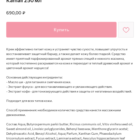
Kamali 250 мл
690,00
₽
Купить
Крем эффективно питает кожу и устраняет чувство сухости, повышает упругость и
восстанавливает защитный барьер, а также делает кожу более гладкой. Средство
имеет приятный парфюмированный аромат пряных специй и нежного жасмина,
который постепенно раскрывается на коже и переходит в теплый древесный аромат и
цветочный аромат нарцисса!
Основные действующие ингредиенты:
- Масло ши - для питания и смягчения кожи.
- Экстракт фукуса - для восстанавливающего и увлажняющего действия.
- Экстракт кофе - для тонизирующего действия и защиты от негативных воздействий.
Подходит для всех типов кожи.
Способ применения: необходимое количество средства нанести массажными
движениями.
Состав: Aqua, Butyrospermum parkii butter, Ricinus communis oil, Vitis vinifera seed oil,
Sweet almond oil, Linoleic polyglycerides, Behenyl beeswax, Menthone glycerin acetal;
Dehydroacetic Acid, Benzyl Alcohol, Aqua; Parfum, Xanthan Gum, Phaeodactylum
tricornutum extract, Fucus extract, Laminaria extract, Аesculus hippocastanum leaf