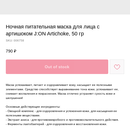
Ночная питательная маска для лица с
артишоком J:ON Artichoke, 50 гр
SKU:
006758
790
₽
Out of stock
Маска успокаивает, питает и оздоравливает кожу, насыщает ее полезными
элементами. Средство способствует выравниванию тона кожи, успокаивает ее,
снимает воспаления и покраснения. Маска отлично устраняет сухость кожи и
шелушения!
Основные действующие ингредиенты:
- Овощной комплекс - для оздоровления и успокоения кожи, для насыщения ее
полезными веществами.
- Экстракт аниса - для противомикробного и противовоспалительного действия.
- Ферменты лактобактерий - для оздоровления и восстановления кожи.