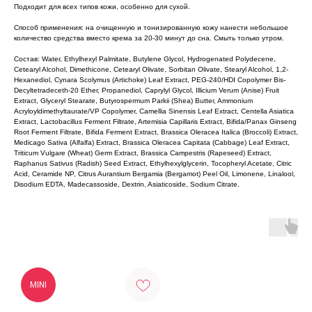
Подходит для всех типов кожи, особенно для сухой.
Способ применения: на очищенную и тонизированную кожу нанести небольшое
количество средства вместо крема за 20-30 минут до сна. Смыть только утром.
Состав: Water, Ethylhexyl Palmitate, Butylene Glycol, Hydrogenated Polydecene,
Cetearyl Alcohol, Dimethicone, Cetearyl Olivate, Sorbitan Olivate, Stearyl Alcohol, 1,2-
Hexanediol, Cynara Scolymus (Artichoke) Leaf Extract, PEG-240/HDI Copolymer Bis-
Decyltetradeceth-20 Ether, Propanediol, Caprylyl Glycol, Illicium Verum (Anise) Fruit
Extract, Glyceryl Stearate, Butyrospermum Parkii (Shea) Butter, Ammonium
Acryloyldimethyltaurate/VP Copolymer, Camellia Sinensis Leaf Extract, Centella Asiatica
Extract, Lactobacillus Ferment Filtrate, Artemisia Capillaris Extract, Bifida/Panax Ginseng
Root Ferment Filtrate, Bifida Ferment Extract, Brassica Oleracea Italica (Broccoli) Extract,
Medicago Sativa (Alfalfa) Extract, Brassica Oleracea Capitata (Cabbage) Leaf Extract,
Triticum Vulgare (Wheat) Germ Extract, Brassica Campestris (Rapeseed) Extract,
Raphanus Sativus (Radish) Seed Extract, Ethylhexylglycerin, Tocopheryl Acetate, Citric
Acid, Ceramide NP, Citrus Aurantium Bergamia (Bergamot) Peel Oil, Limonene, Linalool,
Disodium EDTA, Madecassoside, Dextrin, Asiaticoside, Sodium Citrate.
MINI