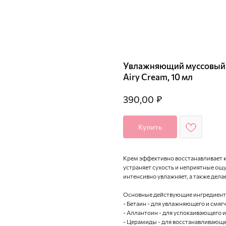
Увлажняющий муссовый кр
Airy Cream, 10 мл
₽
390,00
Купить
Крем эффективно восстанавливает к
устраняет сухость и неприятные ощу
интенсивно увлажняет, а также делае
Основные действующие ингредиент
- Бетаин - для увлажняющего и смяг
- Аллантоин - для успокаивающего 
- Церамиды - для восстанавливающе