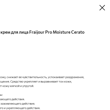
ем для лица Fraijour Pro Moisture Cerato
ожу, снижает ее чувствительность, успокаивает раздражения,
щения. Средство укрепляет и выравнивает тон кожи,
т кожу мягкой и упругой.
ы:
чающего действия.
и заживляющего действия.
го и укрепляющего действия.