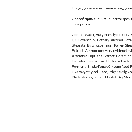
Подходит для всех типов кожи, даже
Способ применения: нанесите крем 
сыворотки.
Состав: Water, Butylene Glycol, Cety
1,2-Hexanediol, Cetearyl Alcohol, Betai
Stearate, Butyrospermum Parkii (Shea) 
Extract, Ammonium Acryloyldimethylt
Artemisia Capillaris Extract, Ceramide
Lactobacillus Ferment Filtrate, Lacto
Ferment, Bifida/Panax Ginseng Root Fe
Hydroxyethylcellulose, Ethylhexylglyc
Phytosterols, Ectoin, Nonfat Dry Milk.