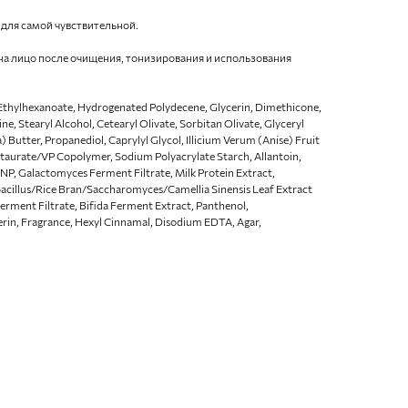
 для самой чувствительной.
на лицо после очищения, тонизирования и использования
l Ethylhexanoate, Hydrogenated Polydecene, Glycerin, Dimethicone,
ne, Stearyl Alcohol, Cetearyl Olivate, Sorbitan Olivate, Glyceryl
Butter, Propanediol, Caprylyl Glycol, Illicium Verum (Anise) Fruit
aurate/VP Copolymer, Sodium Polyacrylate Starch, Allantoin,
 NP, Galactomyces Ferment Filtrate, Milk Protein Extract,
bacillus/Rice Bran/Saccharomyces/Camellia Sinensis Leaf Extract
rment Filtrate, Bifida Ferment Extract, Panthenol,
erin, Fragrance, Hexyl Cinnamal, Disodium EDTA, Agar,