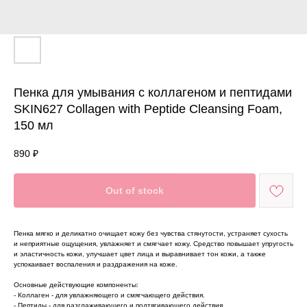
Пенка для умывания с коллагеном и пептидами
SKIN627 Collagen with Peptide Cleansing Foam,
150 мл
890
₽
Out of stock
Пенка мягко и деликатно очищает кожу без чувства стянутости, устраняет сухость
и неприятные ощущения, увлажняет и смягчает кожу. Средство повышает упругость
и эластичность кожи, улучшает цвет лица и выравнивает тон кожи, а также
успокаивает воспаления и раздражения на коже.
Основные действующие компоненты:
- Коллаген - для увлажняющего и смягчающего действия.
- Пептиды - для разглаживающего и подтягивающего действия.