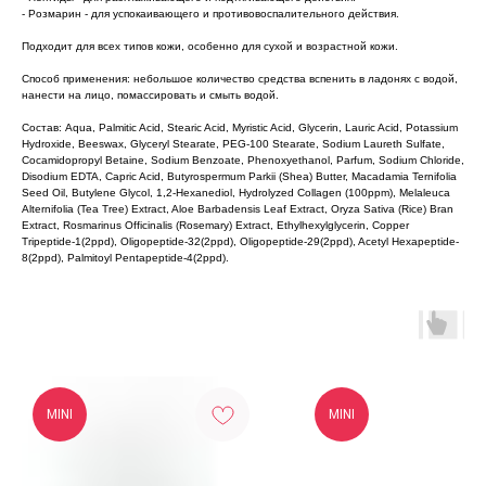
- Розмарин - для успокаивающего и противовоспалительного действия.
Подходит для всех типов кожи, особенно для сухой и возрастной кожи.
Способ применения: небольшое количество средства вспенить в ладонях с водой,
нанести на лицо, помассировать и смыть водой.
Состав: Aqua, Palmitic Acid, Stearic Acid, Myristic Acid, Glycerin, Lauric Acid, Potassium
Hydroxide, Beeswax, Glyceryl Stearate, PEG-100 Stearate, Sodium Laureth Sulfate,
Cocamidopropyl Betaine, Sodium Benzoate, Phenoxyethanol, Parfum, Sodium Chloride,
Disodium EDTA, Capric Acid, Butyrospermum Parkii (Shea) Butter, Macadamia Ternifolia
Seed Oil, Butylene Glycol, 1,2-Hexanediol, Hydrolyzed Collagen (100ppm), Melaleuca
Alternifolia (Tea Tree) Extract, Aloe Barbadensis Leaf Extract, Oryza Sativa (Rice) Bran
Extract, Rosmarinus Officinalis (Rosemary) Extract, Ethylhexylglycerin, Copper
Tripeptide-1(2ppd), Oligopeptide-32(2ppd), Oligopeptide-29(2ppd), Acetyl Hexapeptide-
8(2ppd), Palmitoyl Pentapeptide-4(2ppd).
MINI
MINI