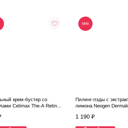
I
MINI
ьный крем-бустер со
Пилинг-пэды с экстрак
лами Celimax The-A Retinal
лимона Neogen Dermalo
 1мл
Peel Peeling Lemon 8шт
₽
1 190
₽