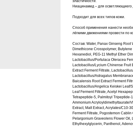
эластичности.
Ниацинамид – для осветляющиего д
Подходит для всех типов кожи.
Способ применения нанести необхо
лёгкими движениями провести по ко
Состав: Water, Panax Ginseng Root W
Dimethicone Crosspolymer, Butylene G
Hexanediol, PEG-11 Methyl Ether Di
Lactobacillus/Portulaca Oleracea Ferme
Lactobacillus/Lycium Chinense Fruit E
Extract Ferment Filtrate, Lactobacillu
Lactobacillus/Astragalus Membranaceus
Baicalensis Root Extract Ferment Filtr
Lactobacillus/Angelica Keiskei Leaf/
Leaf Ferment Filtrate, Acetyl Hexapep
Tetrapeptide-5, Palmitoyl Tripeptide-
Ammonium Acryloyldimethyltaurate/VP 
Extract, Malt Extract, Acrylates/C10-3
Ferment Filtrate, Pogostemon Cablin 
Pelargonium Graveolens Flower Oil, Lav
Ethylhexylglycerin, Panthenol, Adeno