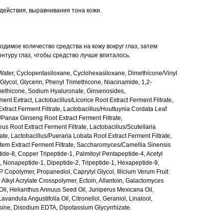
ействия, выравнивания тона кожи.
димое количество средства на кожу вокруг глаз, затем
нтуру глаз, чтобы средство лучше впиталось.
ater, Cyclopentasiloxane, Cyclohexasiloxane, Dimethicone/Vinyl
lycol, Glycerin, Phenyl Trimethicone, Niacinamide, 1,2-
methicone, Sodium Hyaluronate, Ginsenosides,
nt Extract, Lactobacillus/Licorice Root Extract Ferment Filtrate,
xtract Ferment Filtrate, Lactobacillus/Houttuynia Cordata Leaf
s/Panax Ginseng Root Extract Ferment Filtrate,
 Root Extract Ferment Filtrate, Lactobacillus/Scutellaria
ate, Lactobacillus/Pueraria Lobata Root Extract Ferment Filtrate,
Stem Extract Ferment Filtrate, Saccharomyces/Camellia Sinensis
tide-8, Copper Tripeptide-1, Palmitoyl Pentapeptide-4, Acetyl
1, Nonapeptide-1, Dipeptide-2, Tripeptide-1, Hexapeptide-9,
Copolymer, Propanediol, Caprylyl Glycol, Illicium Verum Fruit
0 Alkyl Acrylate Crosspolymer, Ectoin, Allantoin, Galactomyces
Oil, Helianthus Annuus Seed Oil, Juniperus Mexicana Oil,
andula Angustifolia Oil, Citronellol, Geraniol, Linalool,
sine, Disodium EDTA, Dipotassium Glycyrrhizate.