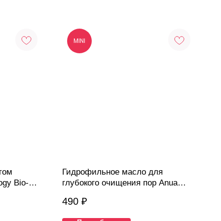
MINI
том
Гидрофильное масло для
gy Bio-
глубокого очищения пор Anua
Heartleaf Pore Control Cleansing
490
₽
Oil, 40 мл