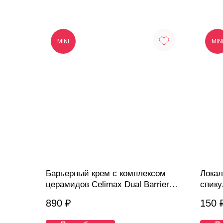
MINI
MIN
Барьерный крем с комплексом
Локал
церамидов Celimax Dual Barrier
спику
Skin Wearable Cream, 20мл
Shot,
890
₽
150