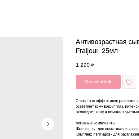
Антивозрастная сы
Fraijour, 25мл
1 290
₽
Out of stock
Сыворотка эффективно разглажива
осветляет кожу вокруг глаз, интен
охлаждает кожу и помогает уменьш
Активные компоненты:
Женьшень - для восстанавливающе
Комплекс пептидов - для разглажи