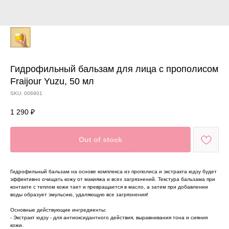
Гидрофильный бальзам для лица с прополисом
Fraijour Yuzu, 50 мл
SKU:
006901
1 290
₽
Out of stock
Гидрофильный бальзам на основе комплекса из прополиса и экстракта юдзу будет
эффективно очищать кожу от макияжа и всех загрязнений. Текстура бальзама при
контакте с теплом кожи тает и превращается в масло, а затем при добавлении
воды образует эмульсию, удаляющую все загрязнения!
Основные действующие ингредиенты:
- Экстракт юдзу - для антиоксидантного действия, выравнивания тона и сияния
кожи.