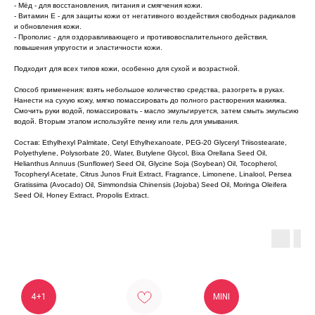
- Мёд - для восстановления, питания и смягчения кожи.
- Витамин Е - для защиты кожи от негативного воздействия свободных радикалов
и обновления кожи.
- Прополис - для оздоравливающего и противовоспалительного действия,
повышения упругости и эластичности кожи.
Подходит для всех типов кожи, особенно для сухой и возрастной.
Способ применения: взять небольшое количество средства, разогреть в руках.
Нанести на сухую кожу, мягко помассировать до полного растворения макияжа.
Смочить руки водой, помассировать - масло эмульгируется, затем смыть эмульсию
водой. Вторым этапом используйте пенку или гель для умывания.
Состав: Ethylhexyl Palmitate, Cetyl Ethylhexanoate, PEG-20 Glyceryl Triisostearate,
Polyethylene, Polysorbate 20, Water, Butylene Glycol, Bixa Orellana Seed Oil,
Helianthus Annuus (Sunflower) Seed Oil, Glycine Soja (Soybean) Oil, Tocopherol,
Tocopheryl Acetate, Citrus Junos Fruit Extract, Fragrance, Limonene, Linalool, Persea
Gratissima (Avocado) Oil, Simmondsia Chinensis (Jojoba) Seed Oil, Moringa Oleifera
Seed Oil, Honey Extract, Propolis Extract.
4+1
MINI