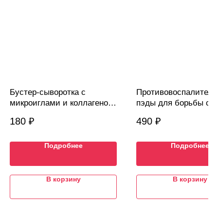
Бустер-сыворотка с
Противовоспалитель
микроиглами и коллагеном,
пэды для борьбы с
VT Cosmetics Collagen
несовершенствами к
180
₽
490
₽
Reedle Shot 100 Stick
Celimax, 10шт
Pouch, 1 саше
Подробнее
Подробнее
В корзину
В корзину