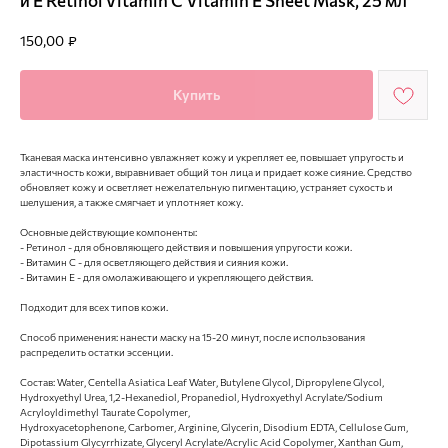
и Е Retinol Vitamin C Vitamin E Sheet Mask, 25 мл
150,00
₽
Купить
Тканевая маска интенсивно увлажняет кожу и укрепляет ее, повышает упругость и
эластичность кожи, выравнивает общий тон лица и придает коже сияние. Средство
обновляет кожу и осветляет нежелательную пигментацию, устраняет сухость и
шелушения, а также смягчает и уплотняет кожу.
Основные действующие компоненты:
- Ретинол - для обновляющего действия и повышения упругости кожи.
- Витамин С - для осветляющего действия и сияния кожи.
- Витамин Е - для омолаживающего и укрепляющего действия.
Подходит для всех типов кожи.
Способ применения: нанести маску на 15-20 минут, после использования
распределить остатки эссенции.
Состав: Water, Centella Asiatica Leaf Water, Butylene Glycol, Dipropylene Glycol,
Hydroxyethyl Urea, 1,2-Hexanediol, Propanediol, Hydroxyethyl Acrylate/Sodium
Acryloyldimethyl Taurate Copolymer,
Hydroxyacetophenone, Carbomer, Arginine, Glycerin, Disodium EDTA, Cellulose Gum,
Dipotassium Glycyrrhizate, Glyceryl Acrylate/Acrylic Acid Copolymer, Xanthan Gum,