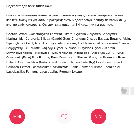
Подходит для всех типов кожи.
Способ применения: нанести свой основной уход до этапа сыворотки, затем
извлечь маску из упаковки и распределить гидрогелевую основу по всему лицу,
плотно зафиксировать. Оставить на лице на 3-4 часа или на всю ночь.
Состав: Water, Galactomyces Ferment Filtrate, Glycerin, Acrylates Copolymer,
Niacinamide, Ceratonia Siliqua (Carob) Gum, Chondrus Crispus Extract, Betaine, Algin,
Dipropylene Glycol, Agar, Hydroxyacetophenone, 1,2 Hexanediol, Potassium Chloride,
Polyglyceryl-10 Laurate, Caprylyl Glycol, Sucrose, Butylene Glycol, Allantoin,
Ethylhexylglycerin, Hydrolyzed Hyaluronic Acid, Adenosine, Disodium EDTA, Pyrus
Communis (Pear) Fruit Extract, Rosa Damascena Flower Water, Iris Florentina Root
Extract, Cucumis Melo (Melon) Fruit Extract, Hedera Helix (Ivy) Leaf/Stem Extract,
Collagen Extract, Dipotassium Glycyrrhizate, Bifida Ferment Filtrate, Tocopherol,
Lactobacillus Ferment, Lactobacillus Ferment Lysate.
MINI
MINI