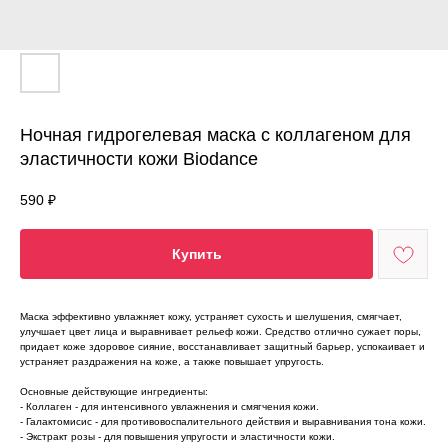
Ночная гидрогелевая маска с коллагеном для
эластичности кожи Biodance
590
₽
Купить
Маска эффективно увлажняет кожу, устраняет сухость и шелушения, смягчает,
улучшает цвет лица и выравнивает рельеф кожи. Средство отлично сужает поры,
придает коже здоровое сияние, восстанавливает защитный барьер, успокаивает и
устраняет раздражения на коже, а также повышает упругость.
Основные действующие ингредиенты:
- Коллаген - для интенсивного увлажнения и смягчения кожи.
- Галактомисис - для противовоспалительного действия и выравнивания тона кожи.
- Экстракт розы - для повышения упругости и эластичности кожи.