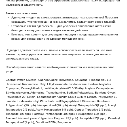
них напряжение, благодаря этому эффективно разглаживает кожу, возвращает ей
молодость и эластичность.
Также в составе крема:
Аденозин — один из самых мощных антивозрастных компонентов! Помогает
сокращать глубину морщин и кожных заломов, делает кожу более гладкой.
Стволовые клетки эдельвейса — для ускорения обновления клеток кожи,
благодаря этому достигается подтягивающее действие.
Комплекс пептидов — для сокращения морщин и предотвращения появления
новых, для сохранения и продления молодости кожи!
Подходит для всех типов кожи, можно использовать если заметили, что кожа
начала терять упругость и появились первые морщины, а также для мощного
антивозрастного ухода.
Способ применения: нанести необходимое количество как завершающий этап
ухода.
Состав: Water, Glycerin, Caprylic/Capric Triglyceride, Squalane, Propanediol, 1,2-
Hexanediol, Niacinamide, Cetyl Ethylhexanoate, Isododecane, Sodium Acrylates
Copolymer, Cetearyl Alcohol, Lecithin, Acrylates/C10-30 Alkyl Acrylate Crosspolymer,
Ethylhexylglycerin, Adenosine, Tromethamine, Sodium Polyacrylate, Butylene Glycol,
Polysorbate 20, Ectoin, Leontopodium Alpinum Callus Culture Extract, Polyglyceryl-10
Laurate, Sodium Ascorbyl Phosphate, sr-(Oligopeptide-91 Clostridium Botulinum
Polypeptide-1)(10 ppb), Hexapeptide-9(10 ppb), Acetyl Tetrapeptide-5(7 ppb), Acetyl
Tetrapeptide-2(5 ppb), Acetyl Hexapeptide-8(5 ppb), Copper Tripeptide-1(5 ppb),
Tripeptide-1(5 ppb), Palmitoyl Pentapeptide-4(5 ppb), Hexapeptide-11(5 ppb),
Alanine/Histidine/Lysine Polypeptide Copper HC(1 ppb), Tripeptide-32(1 ppb), Palmitoyl
Tetrapeptide-7(1 ppb), Disodium EDTA, Fragrance