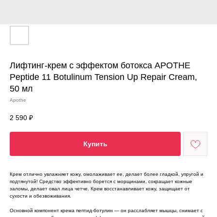
Лифтинг-крем с эффектом ботокса APOTHE
Peptide 11 Botulinum Tension Up Repair Cream,
50 мл
Apothe
2 590
₽
Купить
Крем отлично увлажняет кожу, омолаживает ее, делает более гладкой, упругой и
подтянутой! Средство эффективно борется с морщинами, сокращает кожные
заломы, делает овал лица четче. Крем восстанавливает кожу, защищает от
сухости и обезвоживания.
Основной компонент крема пептид-ботулин — он расслабляет мышцы, снимает с