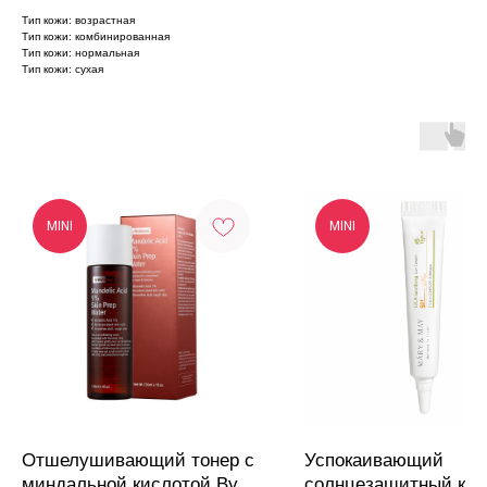
Тип кожи: возрастная
Тип кожи: комбинированная
Тип кожи: нормальная
Тип кожи: сухая
MINI
MINI
Отшелушивающий тонер с
Успокаивающий
миндальной кислотой By
солнцезащитный кре