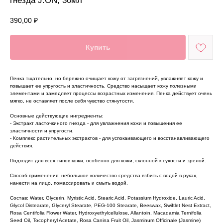
гнезда J:ON, 30мл
390,00
₽
Купить
Пенка тщательно, но бережно очищает кожу от загрязнений, увлажняет кожу и
повышает ее упругость и эластичность. Средство насыщает кожу полезными
элементами и замедляет процессы возрастных изменения. Пенка действует очень
мягко, не оставляет после себя чувство стянутости.
Основные действующие ингредиенты:
- Экстракт ласточкиного гнезда - для увлажнения кожи и повышения ее
эластичности и упругости.
- Комплекс растительных экстрактов - для успокаивающего и восстанавливающего
действия.
Подходит для всех типов кожи, особенно для кожи, склонной к сухости и зрелой.
Способ применения: небольшое количество средства взбить с водой в руках,
нанести на лицо, помассировать и смыть водой.
Состав: Water, Glycerin, Myristic Acid, Stearic Acid, Potassium Hydroxide, Lauric Acid,
Glycol Distearate, Glyceryl Stearate, PEG-100 Stearate, Beeswax, Swiftlet Nest Extract,
Rosa Centifolia Flower Water, Hydroxyethylcellulose, Allantoin, Macadamia Ternifolia
Seed Oil, Tocopheryl Acetate, Rosa Canina Fruit Oil, Jasminum Officinale (Jasmine)