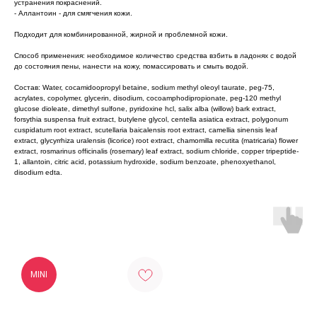
устранения покраснений.
- Аллантоин - для смягчения кожи.
Подходит для комбинированной, жирной и проблемной кожи.
Способ применения: необходимое количество средства взбить в ладонях с водой
до состояния пены, нанести на кожу, помассировать и смыть водой.
Состав: Water, cocamidoopropyl betaine, sodium methyl oleoyl taurate, peg-75,
acrylates, copolymer, glycerin, disodium, cocoamphodipropionate, peg-120 methyl
glucose dioleate, dimethyl sulfone, pyridoxine hcl, salix alba (willow) bark extract,
forsythia suspensa fruit extract, butylene glycol, centella asiatica extract, polygonum
cuspidatum root extract, scutellaria baicalensis root extract, camellia sinensis leaf
extract, glycyrrhiza uralensis (licorice) root extract, chamomilla recutita (matricaria) flower
extract, rosmarinus officinalis (rosemary) leaf extract, sodium chloride, copper tripeptide-
1, allantoin, citric acid, potassium hydroxide, sodium benzoate, phenoxyethanol,
disodium edta.
MINI