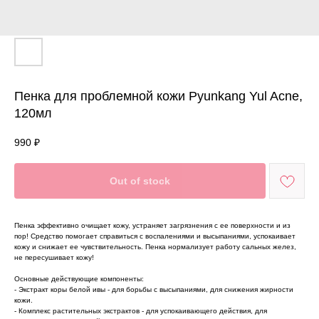
Пенка для проблемной кожи Pyunkang Yul Acne,
120мл
990
₽
Out of stock
Пенка эффективно очищает кожу, устраняет загрязнения с ее поверхности и из
пор! Средство помогает справиться с воспалениями и высыпаниями, успокаивает
кожу и снижает ее чувствительность. Пенка нормализует работу сальных желез,
не пересушивает кожу!
Основные действующие компоненты:
- Экстракт коры белой ивы - для борьбы с высыпаниями, для снижения жирности
кожи.
- Комплекс растительных экстрактов - для успокаивающего действия, для