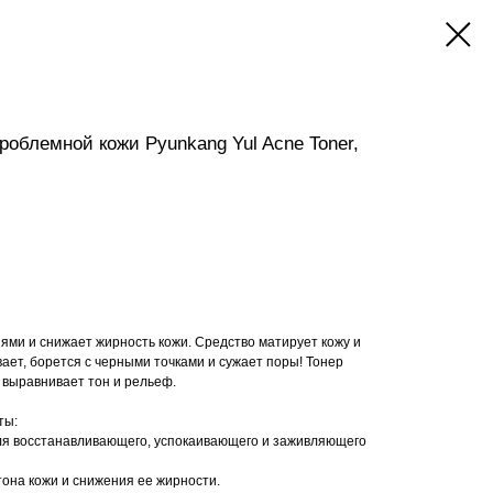
облемной кожи Pyunkang Yul Acne Toner,
иями и снижает жирность кожи. Средство матирует кожу и
ает, борется с черными точками и сужает поры! Тонер
 выравнивает тон и рельеф.
ты:
для восстанавливающего, успокаивающего и заживляющего
тона кожи и снижения ее жирности.