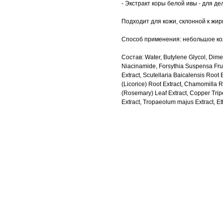
- Экстракт коры белой ивы - для д
Подходит для кожи, склонной к жир
Способ применения: небольшое кол
Состав: Water, Butylene Glycol, Dimet
Niacinamide, Forsythia Suspensa Frui
Extract, Scutellaria Baicalensis Root 
(Licorice) Root Extract, Chamomilla Re
(Rosemary) Leaf Extract, Copper Tri
Extract, Tropaeolum majus Extract, E