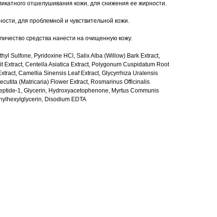
еликатного отшелушивания кожи, для снижения ее жирности.
ности, для проблемной и чувствительной кожи.
ичество средства нанести на очищенную кожу.
hyl Sulfone, Pyridoxine HCl, Salix Alba (Willow) Bark Extract,
t Extract, Centella Asiatica Extract, Polygonum Cuspidatum Root
Extract, Camellia Sinensis Leaf Extract, Glycyrrhiza Uralensis
cutita (Matricaria) Flower Extract, Rosmarinus Officinalis
peptide-1, Glycerin, Hydroxyacetophenone, Myrtus Communis
thylhexylglycerin, Disodium EDTA