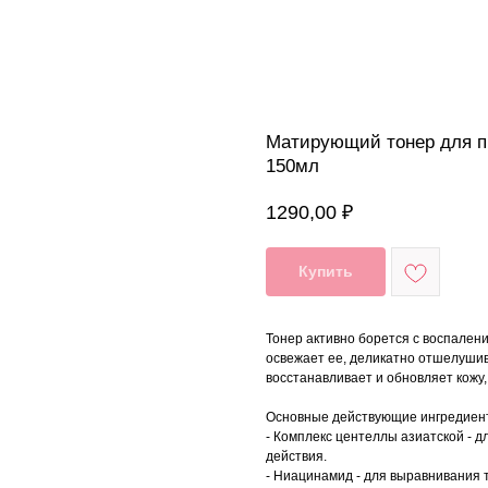
Матирующий тонер для пр
150мл
1290,00
₽
Купить
Тонер активно борется с воспален
освежает ее, деликатно отшелушив
восстанавливает и обновляет кожу,
Основные действующие ингредиен
- Комплекс центеллы азиатской - 
действия.
- Ниацинамид - для выравнивания 