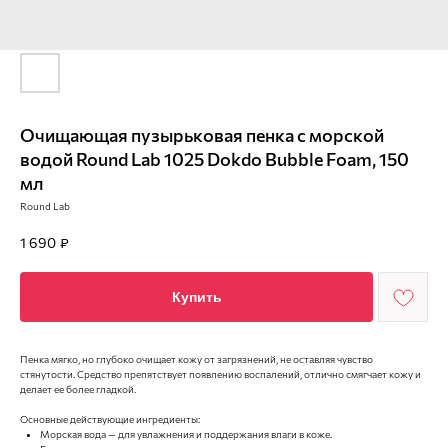
Очищающая пузырьковая пенка с морской
водой Round Lab 1025 Dokdo Bubble Foam, 150
мл
Round Lab
1 690
₽
Купить
Пенка мягко, но глубоко очищает кожу от загрязнений, не оставляя чувство
стянутости. Средство препятствует появлению воспалений, отлично смягчает кожу и
делает ее более гладкой.
Основные действующие ингредиенты:
Морская вода — для увлажнения и поддержания влаги в коже.