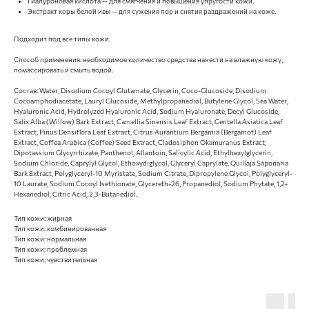
Гиалуроновая кислота — для смягчения и повышения упругости кожи.
Экстракт коры белой ивы — для сужения пор и снятия раздражений на коже.
Подходит под все типы кожи.
Способ применения: необходимое количество средства нанести на влажную кожу,
помассировать и смыть водой.
Состав: Water, Disodium Cocoyl Glutamate, Glycerin, Coco-Glucoside, Disodium
Cocoamphodiacetate, Lauryl Glucoside, Methylpropanediol, Butylene Glycol, Sea Water,
Hyaluronic Acid, Hydrolyzed Hyaluronic Acid, Sodium Hyaluronate, Decyl Glucoside,
Salix Alba (Willow) Bark Extract, Camellia Sinensis Leaf Extract, Centella Asiatica Leaf
Extract, Pinus Densiflora Leaf Extract, Citrus Aurantium Bergamia (Bergamot) Leaf
Extract, Coffea Arabica (Coffee) Seed Extract, Cladosiphon Okamuranus Extract,
Dipotassium Glycyrrhizate, Panthenol, Allantoin, Salicylic Acid, Ethylhexylglycerin,
Sodium Chloride, Caprylyl Glycol, Ethoxydiglycol, Glyceryl Caprylate, Quillaja Saponaria
Bark Extract, Polyglyceryl-10 Myristate, Sodium Citrate, Dipropylene Glycol, Polyglyceryl-
10 Laurate, Sodium Cocoyl Isethionate, Glycereth-26, Propanediol, Sodium Phytate, 1,2-
Hexanediol, Citric Acid, 2,3-Butanediol.
Тип кожи: жирная
Тип кожи: комбинированная
Тип кожи: нормальная
Тип кожи: проблемная
Тип кожи: чувствительная