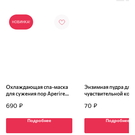
НОВИНКА!
Охлаждающая cпа-маска
Энзимная пудра для
для сужения пор Aperire
чувствительной кожи
Spa Relief Be Frozen Pore
центеллой Tocobo Ci
₽
₽
690
70
Mask 20 гр
Calming Powder Wash
саше
Подробнее
Подробнее