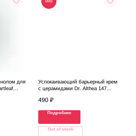
MINI
инолом для
Успокаивающий барьерный крем
rtleaf
с церамидами Dr. Althea 147
Cleansing
Barrier Cream, 10 мл
490
₽
Подробнее
Out of stock