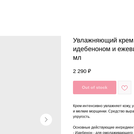
Увлажняющий крем 
идебеноном и ежев
мл
2 290
₽
Out of stock
Крем интенсивно увлажняет кожу, 
и мелкие морщинки. Средство выра
упругость.
Основные действующие ингредиен
- Идебенон - для омолаживающего 