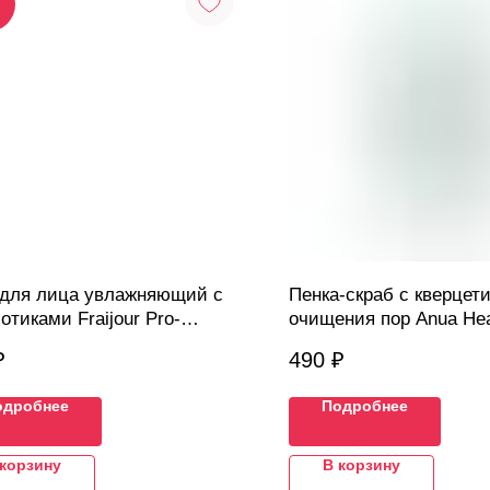
I
 для лица увлажняющий с
Пенка-скраб с кверцет
отиками Fraijour Pro-
очищения пор Anua Hea
ure intensive, 10 мл
Quercetinol Pore Deep 
₽
490
₽
Foam, 25 мл
одробнее
Подробнее
 корзину
В корзину