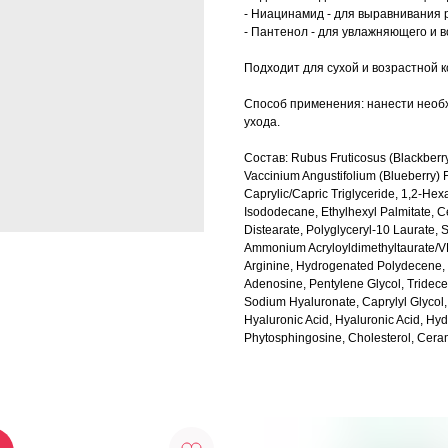
- Ниацинамид - для выравнивания 
- Пантенол - для увлажняющего и 
Подходит для сухой и возрастной к
Способ применения: нанести необх
ухода.
Состав: Rubus Fruticosus (Blackberry)
Vaccinium Angustifolium (Blueberry) Fr
Caprylic/Capric Triglyceride, 1,2-Hex
Isododecane, Ethylhexyl Palmitate, Ce
Distearate, Polyglyceryl-10 Laurate, 
Ammonium Acryloyldimethyltaurate/VP
Arginine, Hydrogenated Polydecene, 
Adenosine, Pentylene Glycol, Tridece
Sodium Hyaluronate, Caprylyl Glycol
Hyaluronic Acid, Hyaluronic Acid, H
Phytosphingosine, Cholesterol, Cer