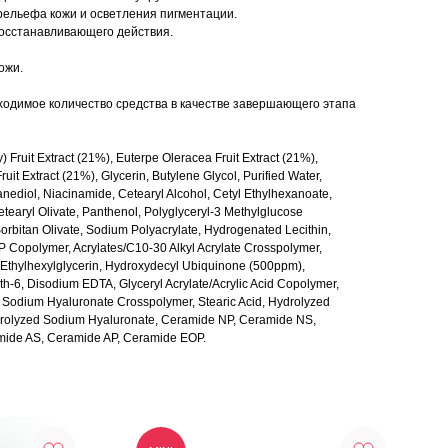
рельефа кожи и осветления пигментации.
восстанавливающего действия.
ожи.
одимое количество средства в качестве завершающего этапа
 Fruit Extract (21%), Euterpe Oleracea Fruit Extract (21%),
uit Extract (21%), Glycerin, Butylene Glycol, Purified Water,
anediol, Niacinamide, Cetearyl Alcohol, Cetyl Ethylhexanoate,
tearyl Olivate, Panthenol, Polyglyceryl-3 Methylglucose
Sorbitan Olivate, Sodium Polyacrylate, Hydrogenated Lecithin,
 Copolymer, Acrylates/C10-30 Alkyl Acrylate Crosspolymer,
Ethylhexylglycerin, Hydroxydecyl Ubiquinone (500ppm),
th-6, Disodium EDTA, Glyceryl Acrylate/Acrylic Acid Copolymer,
, Sodium Hyaluronate Crosspolymer, Stearic Acid, Hydrolyzed
ydrolyzed Sodium Hyaluronate, Ceramide NP, Ceramide NS,
amide AS, Ceramide AP, Ceramide EOP.