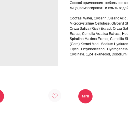
Способ применения: небольшое кол
лицо, помассировать и смыть водой
Состав: Water, Glycerin, Stearic Acid,
Microcrystalline Cellulose, Glycery
Oryza Sativa (Rice) Extract, Oryza Sat
Extract, Centella Asiatica Extract , H
Spirulina Maxima Extract, Camellia Sin
(Corn) Kernel Meal, Sodium Hyalurona
Glycol, Octyldodecanol, Hydrogenate
Glycinate, 1,2-Hexanediol, Disodium
I
MINI