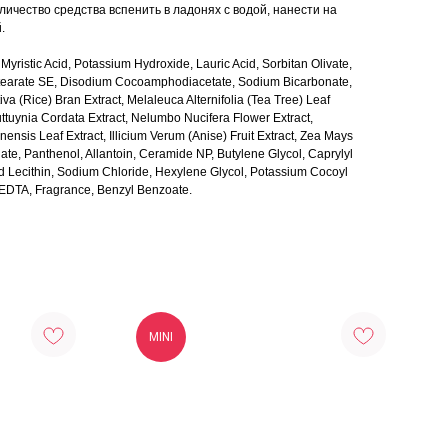
ичество средства вспенить в ладонях с водой, нанести на
.
 Myristic Acid, Potassium Hydroxide, Lauric Acid, Sorbitan Olivate,
l Stearate SE, Disodium Cocoamphodiacetate, Sodium Bicarbonate,
iva (Rice) Bran Extract, Melaleuca Alternifolia (Tea Tree) Leaf
outtuynia Cordata Extract, Nelumbo Nucifera Flower Extract,
ensis Leaf Extract, Illicium Verum (Anise) Fruit Extract, Zea Mays
te, Panthenol, Allantoin, Ceramide NP, Butylene Glycol, Caprylyl
d Lecithin, Sodium Chloride, Hexylene Glycol, Potassium Cocoyl
 EDTA, Fragrance, Benzyl Benzoate.
MINI