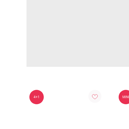
4+1
MIN