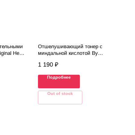
ительными
Отшелушивающий тонер с
iginal Herb
миндальной кислотой By
ry, 10 мл
Wishtrend Mandelic Acid 5% Prep
1 190
₽
Water, 30мл
Подробнее
Out of stock