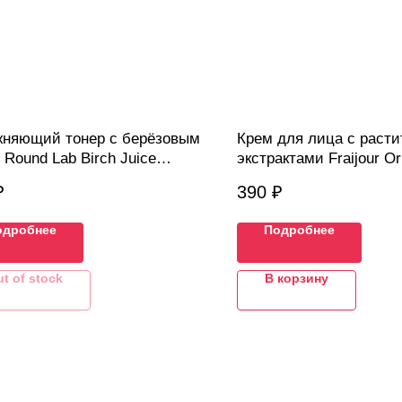
жняющий тонер с берёзовым
Крем для лица с раст
 Round Lab Birch Juice
экстрактами Fraijour Or
rizing Toner, 30 мл
Wormwood Calming Wate
₽
390
₽
одробнее
Подробнее
t of stock
В корзину