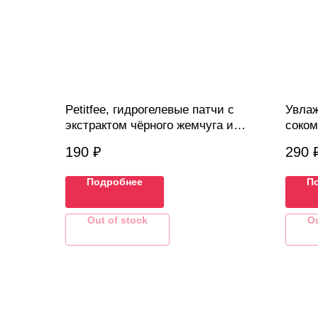
Petitfee, гидрогелевые патчи с
Увла
экстрактом чёрного жемчуга и
соком
золота 2 шт
Moistu
190
₽
290
Подробнее
П
Out of stock
Ou