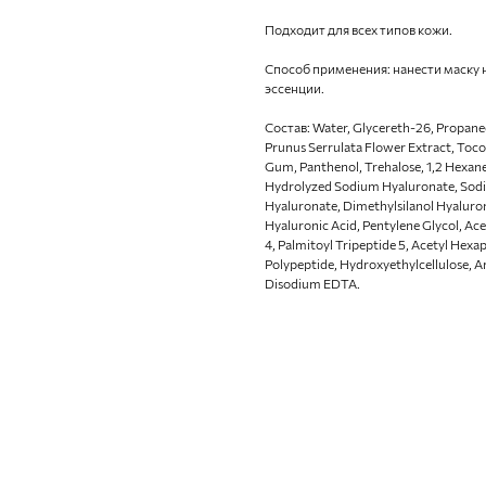
Подходит для всех типов кожи.
Способ применения: нанести маску н
эссенции.
Состав: Water, Glycereth-26, Propanedi
Prunus Serrulata Flower Extract, Toco
Gum, Panthenol, Trehalose, 1,2 Hexan
Hydrolyzed Sodium Hyaluronate, Sod
Hyaluronate, Dimethylsilanol Hyalur
Hyaluronic Acid, Pentylene Glycol, Ace
4, Palmitoyl Tripeptide 5, Acetyl Hex
Polypeptide, Hydroxyethylcellulose, 
Disodium EDTA.