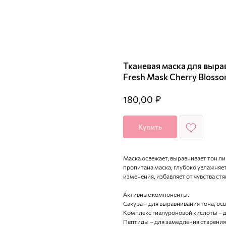
Тканевая маска для вырав
Fresh Mask Cherry Bloss
₽
180,00
Купить
Маска освежает, выравнивает тон ли
пропитана маска, глубоко увлажняет
изменения, избавляет от чувства стя
Активные компоненты:
Сакура – для выравнивания тона, о
Комплекс гиалуроновой кислоты – д
Пептиды – для замедления старения 