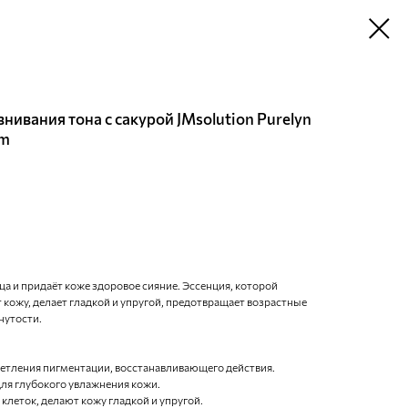
нивания тона с сакурой JMsolution Purelyn
om
ца и придаёт коже здоровое сияние. Эссенция, которой
 кожу, делает гладкой и упругой, предотвращает возрастные
нутости.
светления пигментации, восстанавливающего действия.
ля глубокого увлажнения кожи.
клеток, делают кожу гладкой и упругой.