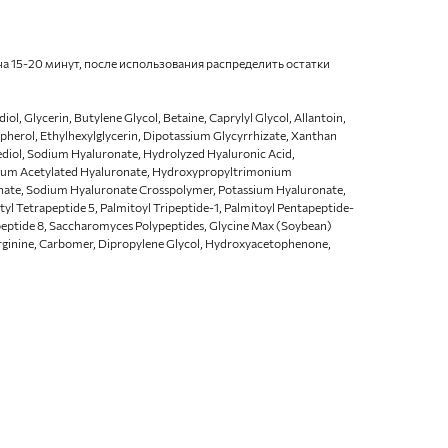
а 15-20 минут, после использования распределить остатки
ol, Glycerin, Butylene Glycol, Betaine, Caprylyl Glycol, Allantoin,
pherol, Ethylhexylglycerin, Dipotassium Glycyrrhizate, Xanthan
ediol, Sodium Hyaluronate, Hydrolyzed Hyaluronic Acid,
ium Acetylated Hyaluronate, Hydroxypropyltrimonium
onate, Sodium Hyaluronate Crosspolymer, Potassium Hyaluronate,
tyl Tetrapeptide 5, Palmitoyl Tripeptide-1, Palmitoyl Pentapeptide-
apeptide 8, Saccharomyces Polypeptides, Glycine Max (Soybean)
Arginine, Carbomer, Dipropylene Glycol, Hydroxyacetophenone,