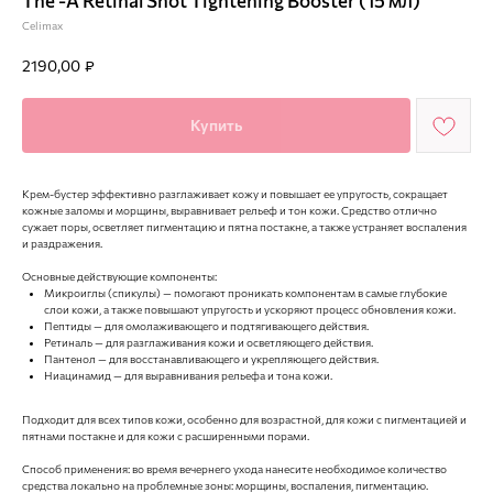
The -A Retinal Shot Tightening Booster (15 мл)
Celimax
2190,00
₽
Купить
Крем-бустер эффективно разглаживает кожу и повышает ее упругость, сокращает
кожные заломы и морщины, выравнивает рельеф и тон кожи. Средство отлично
сужает поры, осветляет пигментацию и пятна постакне, а также устраняет воспаления
и раздражения.
Основные действующие компоненты:
Микроиглы (спикулы) — помогают проникать компонентам в самые глубокие
слои кожи, а также повышают упругость и ускоряют процесс обновления кожи.
Пептиды — для омолаживающего и подтягивающего действия.
Ретиналь — для разглаживания кожи и осветляющего действия.
Пантенол — для восстанавливающего и укрепляющего действия.
Ниацинамид — для выравнивания рельефа и тона кожи.
Подходит для всех типов кожи, особенно для возрастной, для кожи с пигментацией и
пятнами постакне и для кожи с расширенными порами.
Способ применения: во время вечернего ухода нанесите необходимое количество
средства локально на проблемные зоны: морщины, воспаления, пигментацию.