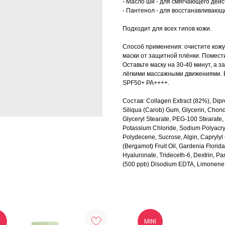
- Масло ши - для смягчающего дейс
- Пантенол - для восстанавливающ
Подходит для всех типов кожи.
Способ применения: очистите кожу
маски от защитной плёнки. Помести
Оставьте маску на 30-40 минут, а 
лёгкими массажными движениями. 
SPF50+ PA++++.
Состав: Collagen Extract (82%), Dipr
Siliqua (Carob) Gum, Glycerin, Chon
Glyceryl Stearate, PEG-100 Stearate,
Potassium Chloride, Sodium Polyacr
Polydecene, Sucrose, Algin, Caprylyl
(Bergamot) Fruit Oil, Gardenia Florid
Hyaluronate, Trideceth-6, Dextrin, Pa
(500 ppb) Disodium EDTA, Limonene
I
MINI