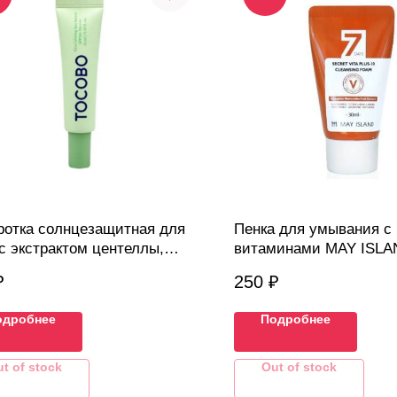
отка cолнцезащитная для
Пенка для умывания с
с экстрактом центеллы,
витаминами MAY ISLA
o Cica Calming Sun Serum
₽
250
₽
+, 10мл
одробнее
Подробнее
t of stock
Out of stock