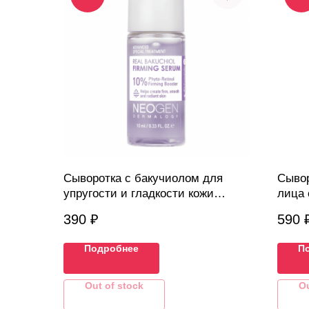
Сыворотка с бакучиолом для
Сывор
упругости и гладкости кожи
лица 
NEOGEN (10 мл)
Tocob
390
₽
590
SPF50
Подробнее
П
Out of stock
Ou