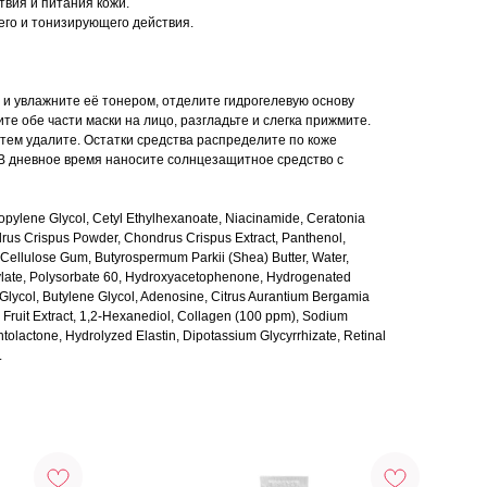
твия и питания кожи.
его и тонизирующего действия.
 и увлажните её тонером, отделите гидрогелевую основу
те обе части маски на лицо, разгладьте и слегка прижмите.
затем удалите. Остатки средства распределите по коже
В дневное время наносите солнцезащитное средство с
opylene Glycol, Cetyl Ethylhexanoate, Niacinamide, Ceratonia
drus Crispus Powder, Chondrus Crispus Extract, Panthenol,
 Cellulose Gum, Butyrospermum Parkii (Shea) Butter, Water,
ylate, Polysorbate 60, Hydroxyacetophenone, Hydrogenated
 Glycol, Butylene Glycol, Adenosine, Citrus Aurantium Bergamia
a Fruit Extract, 1,2-Hexanediol, Collagen (100 ppm), Sodium
ntolactone, Hydrolyzed Elastin, Dipotassium Glycyrrhizate, Retinal
.