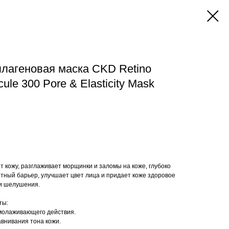
лагеновая маска CKD Retino
ule 300 Pore & Elasticity Mask
т кожу, разглаживает морщинки и заломы на коже, глубоко
тный барьер, улучшает цвет лица и придает коже здоровое
 и шелушения.
ты:
омолаживающего действия.
авнивания тона кожи.