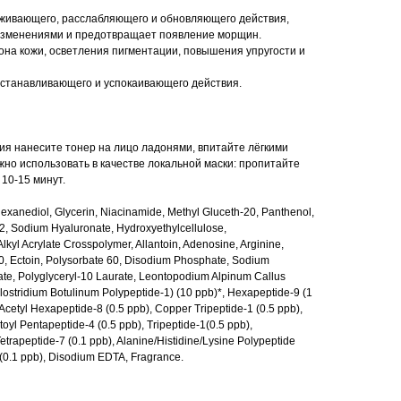
аживающего, расслабляющего и обновляющего действия,
 изменениями и предотвращает появление морщин.
на кожи, осветления пигментации, повышения упругости и
сстанавливающего и успокаивающего действия.
я нанесите тонер на лицо ладонями, впитайте лёгкими
о использовать в качестве локальной маски: пропитайте
 10-15 минут.
Hexanediol, Glycerin, Niacinamide, Methyl Gluceth-20, Panthenol,
12, Sodium Hyaluronate, Hydroxyethylcellulose,
Alkyl Acrylate Crosspolymer, Allantoin, Adenosine, Arginine,
20, Ectoin, Polysorbate 60, Disodium Phosphate, Sodium
e, Polyglyceryl-10 Laurate, Leontopodium Alpinum Callus
Clostridium Botulinum Polypeptide-1) (10 ppb)*, Hexapeptide-9 (1
 Acetyl Hexapeptide-8 (0.5 ppb), Copper Tripeptide-1 (0.5 ppb),
toyl Pentapeptide-4 (0.5 ppb), Tripeptide-1(0.5 ppb),
etrapeptide-7 (0.1 ppb), Alanine/Histidine/Lysine Polypeptide
 (0.1 ppb), Disodium EDTA, Fragrance.