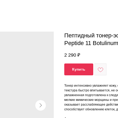
Пептидный тонер-э
Peptide 11 Botulinu
2 290
₽
Купить
Тонер интенсивно увлажняет кожу,
текстура быстро впитывается, не о
увлажненная подготовлена к след
мелкие мимические морщины и преп
оказывает расслабляющее действи
способствует обновлению клеток, д