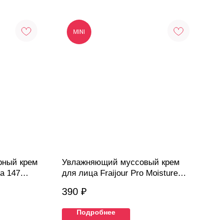
MINI
рный крем
Увлажняющий муссовый крем
a 147
для лица Fraijour Pro Moisture
Cerato Airy Cream, 10 мл
390
₽
Подробнее