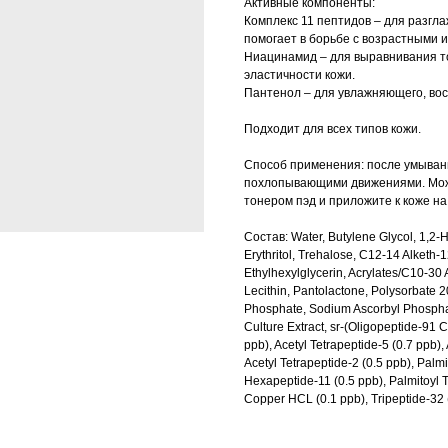
Активные компоненты:
Комплекс 11 пептидов – для разгл
помогает в борьбе с возрастными
Ниацинамид – для выравнивания то
эластичности кожи.
Пантенол – для увлажняющего, во
Подходит для всех типов кожи.
Способ применения: после умывани
похлопывающими движениями. Можн
тонером пэд и приложите к коже на
Состав: Water, Butylene Glycol, 1,2-
Erythritol, Trehalose, C12-14 Alketh-
Ethylhexylglycerin, Acrylates/C10-30 
Lecithin, Pantolactone, Polysorbate 
Phosphate, Sodium Ascorbyl Phosphat
Culture Extract, sr-(Oligopeptide-91 
ppb), Acetyl Tetrapeptide-5 (0.7 ppb),
Acetyl Tetrapeptide-2 (0.5 ppb), Palmi
Hexapeptide-11 (0.5 ppb), Palmitoyl T
Copper HCL (0.1 ppb), Tripeptide-32