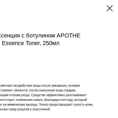
ссенция с ботулином APOTHE
m Essence Toner, 250мл
 смягчает воздействие воды после умывания, гелевая
ставляет липкости, после нанесения кода гладкая,
ующим этапам ухода. Средство эффективно разглаживает
ятствует появлению новых, благодаря пептиду, который
е на мимические мышцы. Тонер предотвращает сухость кожи,
елает кожу упругой и эластичной.