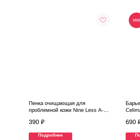
MIN
Пенка очищающая для
Барье
проблемной кожи Nine Less A-
Celim
Control Heartleaf & BHA Cleanser,
20мл
390
₽
690
25 мл
Подробнее
П