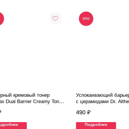
I
MINI
рный кремовый тонер
Успокаивающий барье
ax Dual Barrier Creamy Toner
с церамидами Dr. Althe
Barrier Cream, 10 мл
₽
490
₽
одробнее
Подробнее