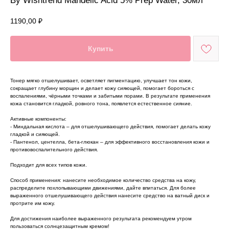
By Wishtrend Mandelic Acid 5% Prep Water, 30мл
1190,00
₽
Купить
Тонер мягко отшелушивает, осветляет пигментацию, улучшает тон кожи,
сокращает глубину морщин и делает кожу сияющей, помогает бороться с
воспалениями, чёрными точками и забитыми порами. В результате применения
кожа становится гладкой, ровного тона, появлется естественное сияние.
Активные компоненты:
- Миндальная кислота – для отшелушивающего действия, помогает делать кожу
гладкой и сияющей.
- Пантенол, центелла, бета-глюкан – для эффективного восстановления кожи и
противовоспалительного действия.
Подходит для всех типов кожи.
Способ применения: нанесите необходимое количество средства на кожу,
распределите похлопывающими движениями, дайте впитаться. Для более
выраженного отшелушивающего действия нанесите средство на ватный диск и
протрите им кожу.
Для достижения наиболее выраженного результата рекомендуем утром
пользоваться солнцезащитным кремом!