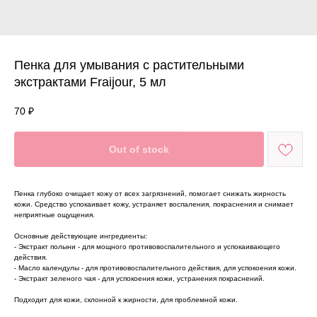
Пенка для умывания с растительными
экстрактами Fraijour, 5 мл
70
₽
Out of stock
Пенка глубоко очищает кожу от всех загрязнений, помогает снижать жирность
кожи. Средство успокаивает кожу, устраняет воспаления, покраснения и снимает
неприятные ощущения.
Основные действующие ингредиенты:
- Экстракт полыни - для мощного противовоспалительного и успокаивающего
действия.
- Масло календулы - для противовоспалительного действия, для успокоения кожи.
- Экстракт зеленого чая - для успокоения кожи, устранения покраснений.
Подходит для кожи, склонной к жирности, для проблемной кожи.