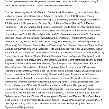
Способ применения: необходимое количество средства взбить в руках с водой,
нанести на влажную кожу, помассировать и смыть водой.
Состав: Water, Myristic Acid, Glycerin, Stearic Acid, Potassium Hydroxide, Lauric Acid,
Butylene Glycol, Glycol Distearate, Glyceryl Stearate, PEG-100 Stearate, Pinus
Densiflora Leaf Powder, Artemisia Princeps Leaf Extract, Beeswax, Polyquaternium-7,
1,2-Hexanediol, Propanediol, Caprylyl Glycol, Illicium Verum (Anise) Fruit Extract,
Fragrance, PEG-75 Lanolin, Malt Extract, Chromium Oxide Greens, Aloe Barbadensis
Leaf Extract, Citrus Paradisi (Grapefruit) Peel Oil, Juniperus Communis Fruit Oil, Citrus
Limon (Lemon) Fruit Oil, Pinus Sylvestris Leaf Oil, Geranium Maculatum Oil, Cananga
Odorata Flower Oil, Lavandula Angustifolia (Lavender) Oil, Hydroxyethylcellulose,
Disodium EDTA, Rubus Fruticosus (Blackberry) Fruit Extract, Vaccinium Angustifolium
(Blueberry) Fruit Extract, Rubus Idaeus (Raspberry) Fruit Extract, Euterpe Oleracea Fruit
Extract, Glycyrrhiza Uralensis (Licorice) Root Extract,Diospyros Kaki Leaf Extract, Morus
Alba BarkExtract, Opuntia Coccinellifera Fruit Extract, Brassica Oleracea Italica (Broccoli)
Extract,Medicago Sativa (Alfalfa) Extract, Brassica OleraceaCapitata (Cabbage) Leaf
Extract, Triticum Vulgare(Wheat) Germ Extract, Brassica Campestris(Rapeseed) Extract,
Raphanus Sativus (Radish) SeedExtract, Coix Lacryma-Jobi Ma-yuen Seed Extract,
TriticumVulgare (Wheat) Seed Extract, Zea Mays (Corn)Kernel Extract, Phaseolus
Radiatus Seed Extract,Glycine Soja (Soybean) Seed Extract, Oryza Sativa(Rice) Bran
Extract, Jasminum Officinale (Jasmine) Flower/Leaf Extract,Rosmarinus Officinalis
(Rosemary) Leaf Extract,Lavandula Angustifolia (Lavender)Flower/Leaf/Stem Extract,
Hamamelis Virginiana(Witch Hazel) Bark/Leaf/Twig Extract, EucalyptusGlobulus Leaf
Extract, Calendula Officinalis FlowerExtract, Mentha Piperita (Peppermint) Leaf
Extract,Verbena Officinalis Leaf Extract, Chamomilla Recutita (Matricaria) Flower Extract,
AspalathusLinearis Extract, Centella Asiatica Extract, Camellia Sinensis Leaf Extract,
Galactomyces Ferment Filtrate, Chamaecyparis Obtusa Leaf Extract, PinusDensiflora
Leaf Extract, Pinus Sylvestris BudExtract, Carica Papaya (Papaya) Fruit Extract, PEG-5
Glyceryl Stearate, Macadamia Ternifolia Seed Oil, Olea Europaea (Olive) Fruit Oil,
Dipotassium Glycyrrhizate