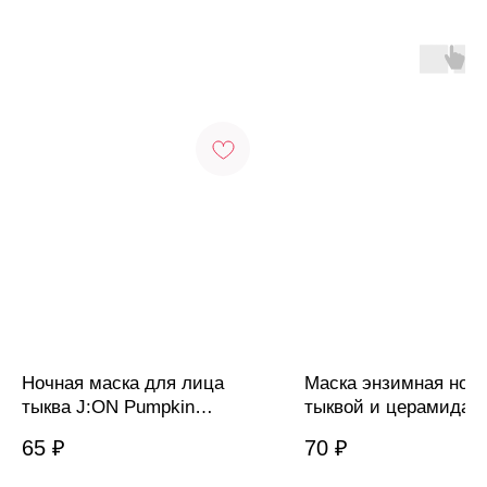
Ночная маска для лица
Маска энзимная ночн
тыква J:ON Pumpkin
тыквой и церамидам
Revitalizing Skin Sleeping
Cool For School Pump
65
₽
70
₽
Pack, 5 мл
sleeping pack, 2 мл