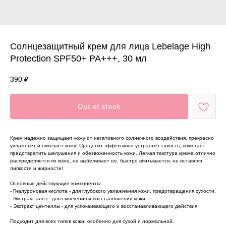
Солнцезащитный крем для лица Lebelage High
Protection SPF50+ PA+++, 30 мл
390
₽
Out of stock
Крем надежно защищает кожу от негативного солнечного воздействия, прекрасно
увлажняет и смягчает кожу! Средство эффективно устраняет сухость, помогает
предотвратить шелушения и обезвоженность кожи. Легкая текстура крема отлично
распределяется по коже, не выбеливает ее, быстро впитывается, не оставляя
липкости и жирности!
Основные действующие компоненты:
- Гиалуроновая кислота - для глубокого увлажнения кожи, предотвращения сухости.
- Экстракт алоэ - для смягчения и восстановления кожи.
- Экстракт центеллы - для успокаивающего и восстанавливающего действия.
Подходит для всех типов кожи, особенно для сухой и нормальной.