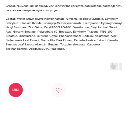
Способ применения: необходимое количество средства равномерно распределить
по коже как завершающий этап ухода.
Состав: Water, EthylhexylMethoxycinnamate, Glycerin, Isopropyl Myristate, Ethylhexyl
Salicylate, Titanium Dioxide, Isoamyl p-Methoxycinnamate, Diethylamino Hydroxybenzoyl
Hexyl Benzoate, Zinc Oxide, Cetyl PEG/PPG-10/1 Dimethicone, Cetyl Alcohol, Stearic
Acid, Glyceryl Stearate, Polysorbate 60, Beeswax, Ethylhexyl Triazone, PEG-100
Stearate, Dimethicone, Butylene Glycol, Phenoxyethanol, Sodium Hyaluronate, Aloe
Barbadensis Leaf Extract, Morus Alba Bark Extract, Centella Asiatica Extract, Camellia
Sinensis Leaf Extract, Allantoin, Betaine, Tocopheryl Acetate, Carbomer,
Triethanolamine, Disodium EDTA, Fragrance.
MINI