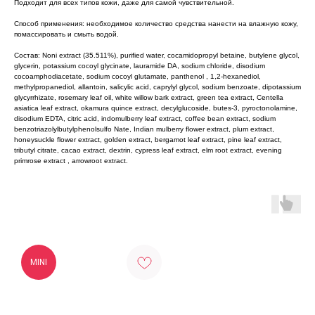
Подходит для всех типов кожи, даже для самой чувствительной.
Способ применения: необходимое количество средства нанести на влажную кожу,
помассировать и смыть водой.
Состав: Noni extract (35.511%), purified water, cocamidopropyl betaine, butylene glycol,
glycerin, potassium cocoyl glycinate, lauramide DA, sodium chloride, disodium
cocoamphodiacetate, sodium cocoyl glutamate, panthenol , 1,2-hexanediol,
methylpropanediol, allantoin, salicylic acid, caprylyl glycol, sodium benzoate, dipotassium
glycyrrhizate, rosemary leaf oil, white willow bark extract, green tea extract, Centella
asiatica leaf extract, okamura quince extract, decylglucoside, butes-3, pyroctonolamine,
disodium EDTA, citric acid, indomulberry leaf extract, coffee bean extract, sodium
benzotriazolylbutylphenolsulfo Nate, Indian mulberry flower extract, plum extract,
honeysuckle flower extract, golden extract, bergamot leaf extract, pine leaf extract,
tributyl citrate, cacao extract, dextrin, cypress leaf extract, elm root extract, evening
primrose extract , arrowroot extract.
MINI