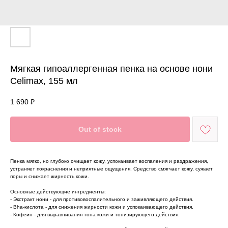
Мягкая гипоаллергенная пенка на основе нони
Celimax, 155 мл
1 690
₽
Out of stock
Пенка мягко, но глубоко очищает кожу, успокаивает воспаления и раздражения,
устраняет покраснения и неприятные ощущения. Средство смягчает кожу, сужает
поры и снижает жирность кожи.
Основные действующие ингредиенты:
- Экстракт нони - для противовоспалительного и заживляющего действия.
- Bha-кислота - для снижения жирности кожи и успокаивающего действия.
- Кофеин - для выравнивания тона кожи и тонизирующего действия.