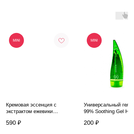
MINI
MINI
Кремовая эссенция с
Универсальный гель 
экстрактом ежевики
99% Soothing Gel Hol
Mary&May, 30 мл
Holika, 55 мл
590
₽
200
₽