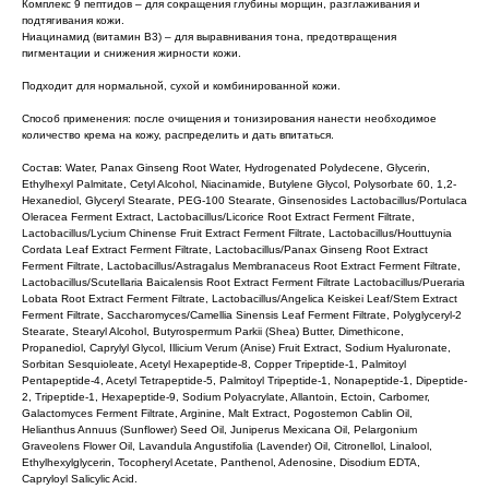
Комплекс 9 пептидов – для сокращения глубины морщин, разглаживания и
подтягивания кожи.
Ниацинамид (витамин В3) – для выравнивания тона, предотвращения
пигментации и снижения жирности кожи.
Подходит для нормальной, сухой и комбинированной кожи.
Способ применения: после очищения и тонизирования нанести необходимое
количество крема на кожу, распределить и дать впитаться.
Состав: Water, Panax Ginseng Root Water, Hydrogenated Polydecene, Glycerin,
Ethylhexyl Palmitate, Cetyl Alcohol, Niacinamide, Butylene Glycol, Polysorbate 60, 1,2-
Hexanediol, Glyceryl Stearate, PEG-100 Stearate, Ginsenosides Lactobacillus/Portulaca
Oleracea Ferment Extract, Lactobacillus/Licorice Root Extract Ferment Filtrate,
Lactobacillus/Lycium Chinense Fruit Extract Ferment Filtrate, Lactobacillus/Houttuynia
Cordata Leaf Extract Ferment Filtrate, Lactobacillus/Panax Ginseng Root Extract
Ferment Filtrate, Lactobacillus/Astragalus Membranaceus Root Extract Ferment Filtrate,
Lactobacillus/Scutellaria Baicalensis Root Extract Ferment Filtrate Lactobacillus/Pueraria
Lobata Root Extract Ferment Filtrate, Lactobacillus/Angelica Keiskei Leaf/Stem Extract
Ferment Filtrate, Saccharomyces/Camellia Sinensis Leaf Ferment Filtrate, Polyglyceryl-2
Stearate, Stearyl Alcohol, Butyrospermum Parkii (Shea) Butter, Dimethicone,
Propanediol, Caprylyl Glycol, Illicium Verum (Anise) Fruit Extract, Sodium Hyaluronate,
Sorbitan Sesquioleate, Acetyl Hexapeptide-8, Copper Tripeptide-1, Palmitoyl
Pentapeptide-4, Acetyl Tetrapeptide-5, Palmitoyl Tripeptide-1, Nonapeptide-1, Dipeptide-
2, Tripeptide-1, Hexapeptide-9, Sodium Polyacrylate, Allantoin, Ectoin, Carbomer,
Galactomyces Ferment Filtrate, Arginine, Malt Extract, Pogostemon Cablin Oil,
Helianthus Annuus (Sunflower) Seed Oil, Juniperus Mexicana Oil, Pelargonium
Graveolens Flower Oil, Lavandula Angustifolia (Lavender) Oil, Citronellol, Linalool,
Ethylhexylglycerin, Tocopheryl Acetate, Panthenol, Adenosine, Disodium EDTA,
Capryloyl Salicylic Acid.