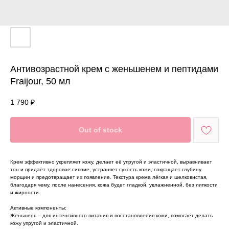
Антивозрастной крем с женьшенем и пептидами
Fraijour, 50 мл
1 790
₽
Out of stock
Крем эффективно укрепляет кожу, делает её упругой и эластичной, выравнивает
тон и придаёт здоровое сияние, устраняет сухость кожи, сокращает глубину
морщин и предотвращает их появление. Текстура крема лёгкая и шелковистая,
благодаря чему, после нанесения, кожа будет гладкой, увлажненной, без липкости
и жирности.
Активные компоненты:
Женьшень – для интенсивного питания и восстановления кожи, помогает делать
кожу упругой и эластичной.