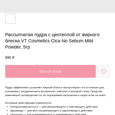
Рассыпчатая пудра с центеллой от жирного
блеска VT Cosmetics Cica No Sebum Mild
Powder, 5гр
890
₽
Out of stock
Пудра эффективно устраняет жирный блеск и контролирует его в течении дня,
успокаивает раздражения и воспаления, смягчает и матирует кожу. Средство
равномерно распределяется, не подчеркивая шелушения и недостатки на коже!
Основные действующие компоненты:
Гиалуроновая кислота — для увлажняющего и смягчающего действия.
Церамиды — для восстанавливающего и укрепляющего действия.
Центелла — для успокаивающего и заживляющего действия.