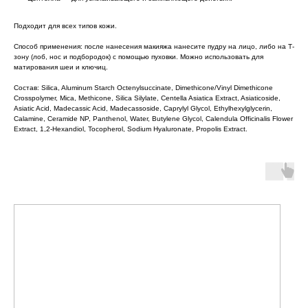
Подходит для всех типов кожи.
Способ применения: после нанесения макияжа нанесите пудру на лицо, либо на Т-
зону (лоб, нос и подбородок) с помощью пуховки. Можно использовать для
матирования шеи и ключиц.
Состав: Silica, Aluminum Starch Octenylsuccinate, Dimethicone/Vinyl Dimethicone
Crosspolymer, Mica, Methicone, Silica Silylate, Centella Asiatica Extract, Asiaticoside,
Asiatic Acid, Madecassic Acid, Madecassoside, Caprylyl Glycol, Ethylhexylglycerin,
Calamine, Ceramide NP, Panthenol, Water, Butylene Glycol, Calendula Officinalis Flower
Extract, 1,2-Hexandiol, Tocopherol, Sodium Hyaluronate, Propolis Extract.