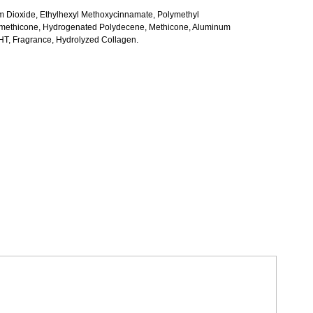
um Dioxide, Ethylhexyl Methoxycinnamate, Polymethyl
, Dimethicone, Hydrogenated Polydecene, Methicone, Aluminum
BHT, Fragrance, Hydrolyzed Collagen.